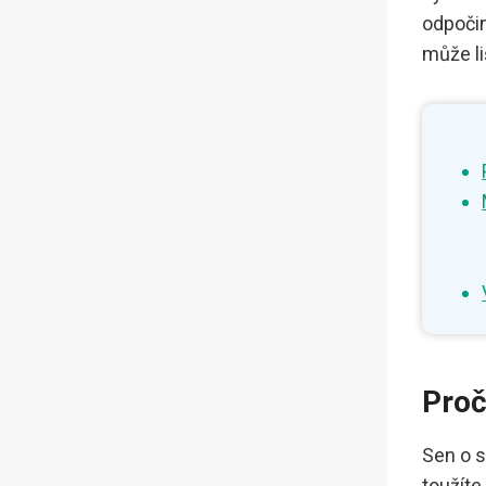
odpočin
může li
Proč
Sen o s
toužíte