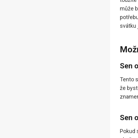
může bý
potřebu
svátku 
Možn
Sen o
Tento s
že byst
znamena
Sen o
Pokud s