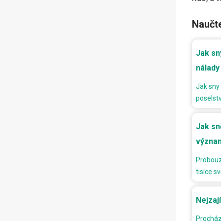
Naučt
Jak sn
nálady
Jak sny 
poselst
Jak sn
význa
Probouz
tisíce s
Nejzaj
Procház