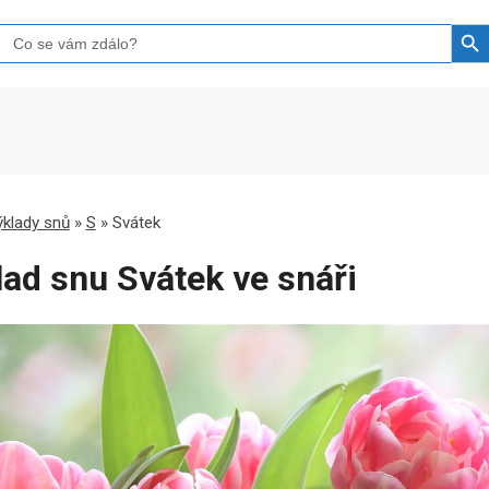
Search B
Search
for:
klady snů
»
S
»
Svátek
lad snu Svátek ve snáři