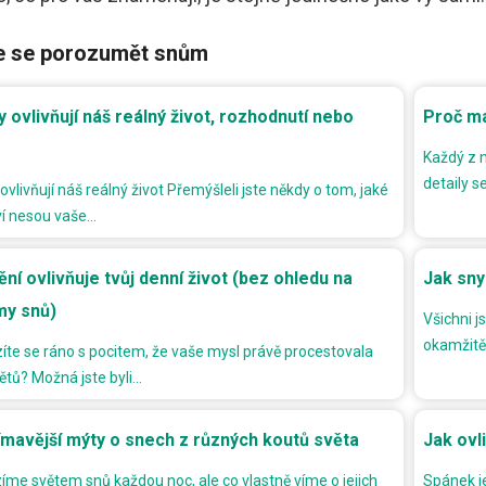
e se porozumět snům
y ovlivňují náš reálný život, rozhodnutí nebo
Proč m
Každý z n
detaily s
ovlivňují náš reálný život Přemýšleli jste někdy o tom, jaké
ví nesou vaše…
ění ovlivňuje tvůj denní život (bez ohledu na
Jak sny 
my snů)
Všichni j
okamžitě
íte se ráno s pocitem, že vaše mysl právě procestovala
větů? Možná jste byli…
ímavější mýty o snech z různých koutů světa
Jak ovl
íme světem snů každou noc, ale co vlastně víme o jejich
Spánek je