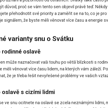
t důvod, proč se vám tento sen objevil právě teď. Někdy
jete přehodnotit své priority a zaměřit se na to, co je pr
je signálem, že byste měli věnovat více času a energie s
é varianty snu o Svátku
 rodinné oslavě
en může naznačovat vaši touhu po větší blízkosti s rodino
e měli věnovat více času lidem, na kterých vám záleží. Po
t, že je třeba řešit nevyřešené problémy ve vašich vztaz
 oslavě s cizími lidmi
e ve snu ocitnete na oslavě se zcela neznámými lidmi, 