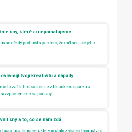
áme sny, které si nepamatujeme
ás se někdy probudil s pocitem, že měl sen, ale jeho
e…
ovlivňují tvoji kreativitu a nápady
sme to zažili. Probudíme se z hlubokého spánku a
 si vzpomeneme na podivný…
ivnit sny a to, co se nám zdá
 fascinující fenomén, který je stále zahalen tajemstvím.