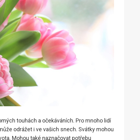
omých touhách a očekáváních. Pro mnoho lidí
se může odrážet i ve vašich snech. Svátky mohou
života. Mohou také naznačovat potřebu