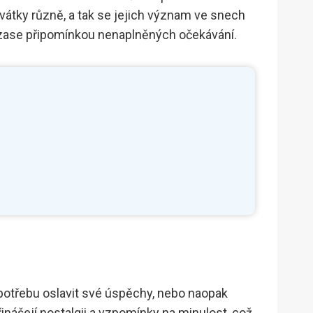
átky různě, a tak se jejich význam ve snech
o zase připomínkou nenaplněných očekávání.
potřebu oslavit své úspěchy, nebo naopak
řinášejí nostalgii a vzpomínky na minulost, což