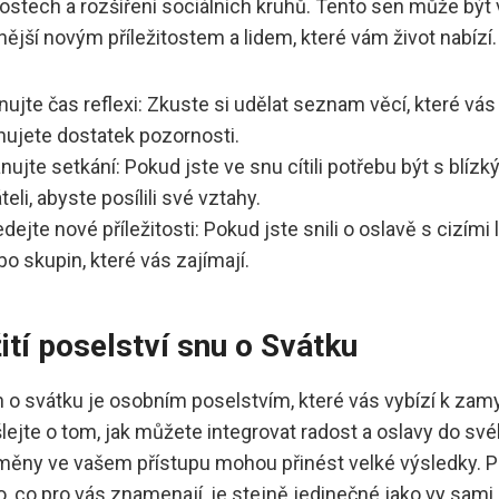
stech a rozšíření sociálních kruhů. Tento sen může být v
nější novým příležitostem a lidem, které vám život nabízí.
ujte čas reflexi: Zkuste si udělat seznam věcí, které vás 
nujete dostatek pozornosti.
nujte setkání: Pokud jste ve snu cítili potřebu být s blíz
teli, abyste posílili své vztahy.
dejte nové příležitosti: Pokud jste snili o oslavě s cizími
o skupin, které vás zajímají.
ití poselství snu o Svátku
 o svátku je osobním poselstvím, které vás vybízí k zamyš
ejte o tom, jak můžete integrovat radost a oslavy do své
ěny ve vašem přístupu mohou přinést velké výsledky. Pa
to, co pro vás znamenají, je stejně jedinečné jako vy sami.