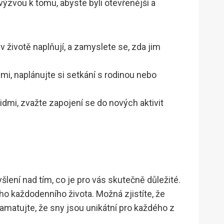
ýzvou k tomu, abyste byli otevřenější a
v životě naplňují, a zamyslete se, zda jim
kými, naplánujte si setkání s rodinou nebo
 lidmi, zvažte zapojení se do nových aktivit
lení nad tím, co je pro vás skutečně důležité.
ho každodenního života. Možná zjistíte, že
matujte, že sny jsou unikátní pro každého z