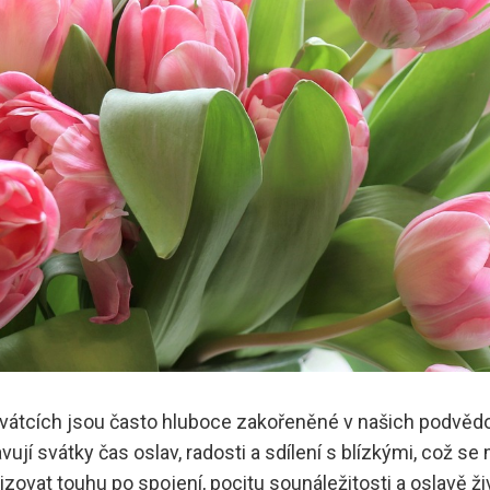
vátcích jsou často hluboce zakořeněné v našich podvěd
vují svátky čas oslav, radosti a sdílení s blízkými, což 
zovat touhu po spojení, pocitu sounáležitosti a oslavě 