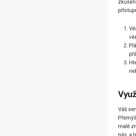
zkušeno
přístup
Věn
vě
Plá
přá
Hle
neb
Využ
Váš sen
Přemýšl
malé zm
nás, a 