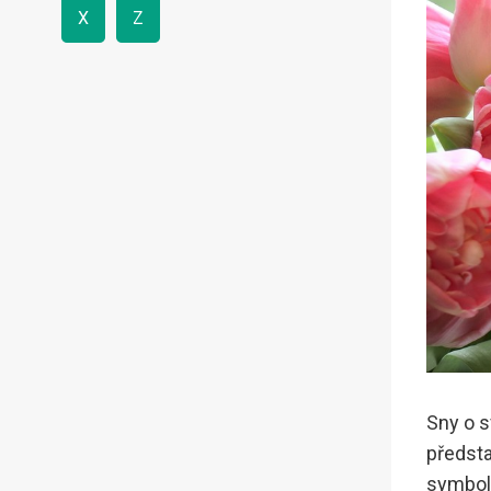
X
Z
Sny o s
předsta
symboli