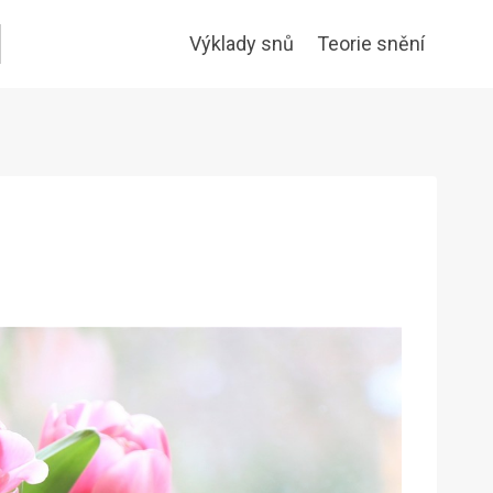
utton
Výklady snů
Teorie snění