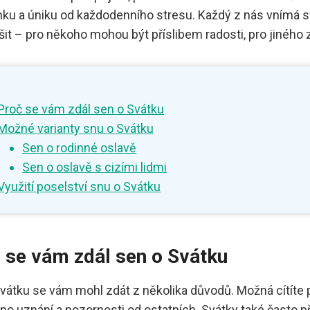
ku a úniku od každodenního stresu. Každý z nás vnímá sv
šit – pro někoho mohou být příslibem radosti, pro jinéh
Proč se vám zdál sen o Svátku
Možné varianty snu o Svátku
Sen o rodinné oslavě
Sen o oslavě s cizími lidmi
Využití poselství snu o Svátku
 se vám zdál sen o Svátku
vátku se vám mohl zdát z několika důvodů. Možná cítíte 
 po uznání a pozornosti od ostatních. Svátky také často p