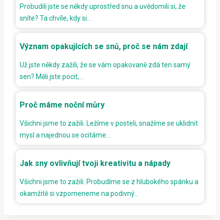
Probudili jste se někdy uprostřed snu a uvědomili si, že
sníte? Ta chvíle, kdy si…
Význam opakujících se snů, proč se nám zdají
Už jste někdy zažili, že se vám opakovaně zdá ten samý
sen? Měli jste pocit,…
Proč máme noční můry
Všichni jsme to zažili. Ležíme v posteli, snažíme se uklidnit
mysl a najednou se ocitáme…
Jak sny ovlivňují tvoji kreativitu a nápady
Všichni jsme to zažili. Probudíme se z hlubokého spánku a
okamžitě si vzpomeneme na podivný…