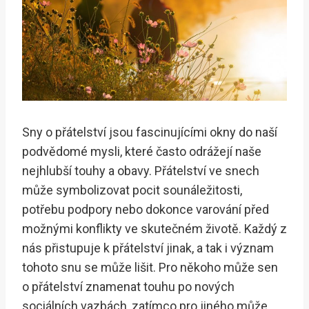
Sny o přátelství jsou fascinujícími okny do naší
podvědomé mysli, které často odrážejí naše
nejhlubší touhy a obavy. Přátelství ve snech
může symbolizovat pocit sounáležitosti,
potřebu podpory nebo dokonce varování před
možnými konflikty ve skutečném životě. Každý z
nás přistupuje k přátelství jinak, a tak i význam
tohoto snu se může lišit. Pro někoho může sen
o přátelství znamenat touhu po nových
sociálních vazbách, zatímco pro jiného může