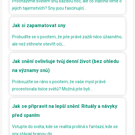
Procházíme světem snů každou noc, ale co vlastně víme o
jejich tajemstvích? Sny jsou fascinující…
Jak si zapamatovat sny
Probudíte se s pocitem, že jste právě zažili něco úžasného,
ale než stihnete otevřít oči,…
Jak snění ovlivňuje tvůj denní život (bez ohledu
na významy snů)
Probouzíte se ráno s pocitem, že vaše mysl právě
procestovala tisíce světů? Možná jste byli…
Jak se připravit na lepší snění: Rituály a návyky
před spaním
Vstupte do světa, kde se realita prolíná s fantazií, kde se
sny stávají branou do…