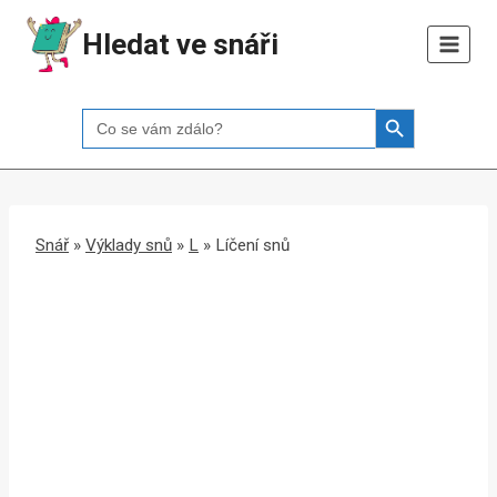
Přeskočit
Hledat ve snáři
na
obsah
Search Button
Search
for:
Snář
»
Výklady snů
»
L
»
Líčení snů