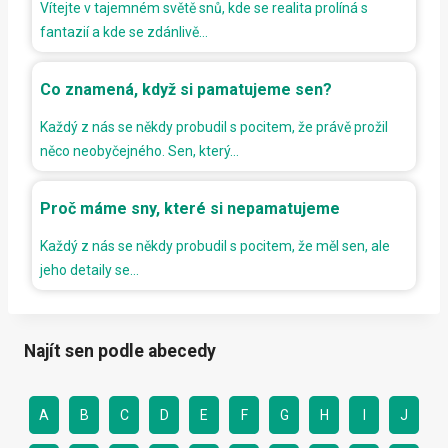
Vítejte v tajemném světě snů, kde se realita prolíná s
fantazií a kde se zdánlivě…
Co znamená, když si pamatujeme sen?
Každý z nás se někdy probudil s pocitem, že právě prožil
něco neobyčejného. Sen, který…
Proč máme sny, které si nepamatujeme
Každý z nás se někdy probudil s pocitem, že měl sen, ale
jeho detaily se…
Najít sen podle abecedy
A
B
C
D
E
F
G
H
I
J