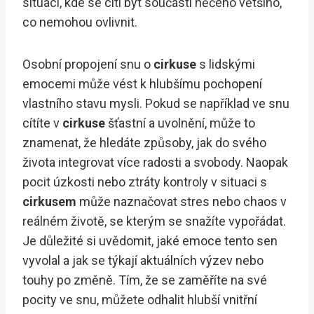
situací, kde se cítí být součástí něčeho většího,
co nemohou ovlivnit.
Osobní propojení snu o
cirkuse
s lidskými
emocemi může vést k hlubšímu pochopení
vlastního stavu mysli. Pokud se například ve snu
cítíte v
cirkuse
šťastní a uvolnění, může to
znamenat, že hledáte způsoby, jak do svého
života integrovat více radosti a svobody. Naopak
pocit úzkosti nebo ztráty kontroly v situaci s
cirkusem
může naznačovat stres nebo chaos v
reálném životě, se kterým se snažíte vypořádat.
Je důležité si uvědomit, jaké emoce tento sen
vyvolal a jak se týkají aktuálních výzev nebo
touhy po změně. Tím, že se zaměříte na své
pocity ve snu, můžete odhalit hlubší vnitřní