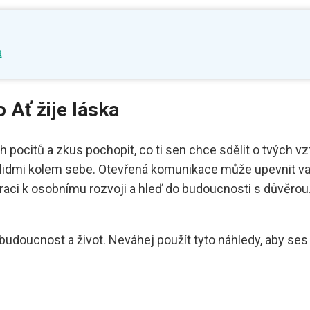
a
o Ať žije láska
pocitů a zkus pochopit, co ti sen chce sdělit o tvých vzt
s lidmi kolem sebe. Otevřená komunikace může upevnit v
aci k osobnímu rozvoji a hleď do budoucnosti s důvěrou. K
budoucnost a život. Neváhej použít tyto náhledy, aby s