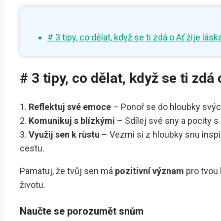
# 3 tipy, co dělat, když se ti zdá o Ať žije lásk
# 3 tipy, co dělat, když se ti zdá 
1.
Reflektuj své emoce
– Ponoř se do hloubky svých 
2.
Komunikuj s blízkými
– Sdílej své sny a pocity 
3.
Využij sen k růstu
– Vezmi si z hloubky snu inspir
cestu.
Pamatuj, že tvůj sen má
pozitivní význam
pro tvou 
životu.
Naučte se porozumět snům