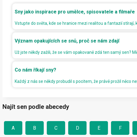
Sny jako inspirace pro umělce, spisovatele a filmaře
Vstupte do světa, kde se hranice mezi realitou a fantazií stírají,
Význam opakujících se snů, proč se nám zdají
Už jste někdy zažili, že se vám opakovaně zdá ten samý sen? Měli
Co nám říkají sny?
Každý z nás se někdy probudil s pocitem, že právě prožil něco
Najít sen podle abecedy
A
B
C
D
E
F