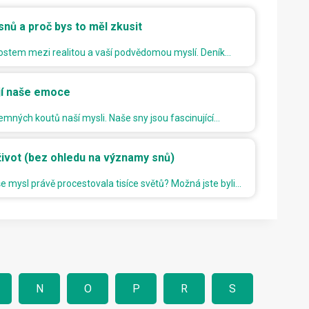
 snů a proč bys to měl zkusit
 mostem mezi realitou a vaší podvědomou myslí. Deník…
ejí naše emoce
jemných koutů naší mysli. Naše sny jsou fascinující…
 život (bez ohledu na významy snů)
e mysl právě procestovala tisíce světů? Možná jste byli…
N
O
P
R
S