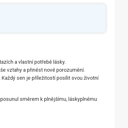
azích a vlastní potřebě lásky.
aše vztahy a přinést nové porozumění.
aždý sen je příležitostí posílit svou životní
es posunul směrem k plnějšímu, láskyplnému