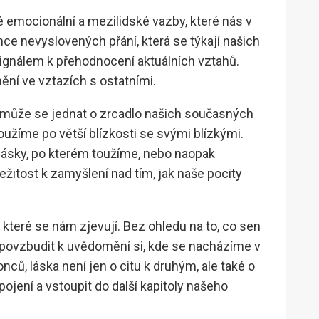
 emocionální a mezilidské vazby, které nás v
e nevyslovených přání, která se týkají našich
signálem k přehodnocení aktuálních vztahů.
mění ve vztazích s ostatními.
a, může se jednat o zrcadlo našich současných
žíme po větší blízkosti se svými blízkými.
ásky, po kterém toužíme, nebo naopak
ežitost k zamyšlení nad tím, jak naše pocity
, které se nám zjevují. Bez ohledu na to, co sen
e povzbudit k uvědomění si, kde se nacházíme v
ů, láska není jen o citu k druhým, ale také o
jení a vstoupit do další kapitoly našeho