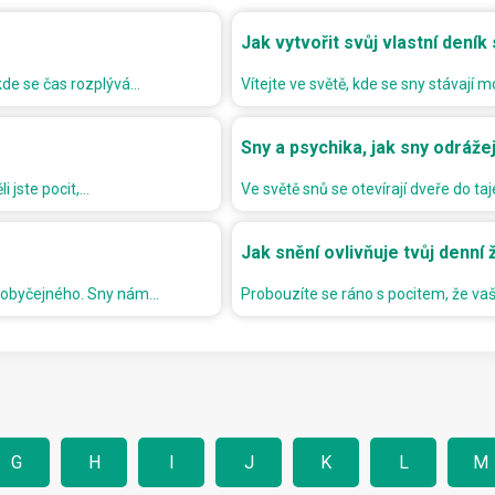
Jak vytvořit svůj vlastní deník
 kde se čas rozplývá…
Vítejte ve světě, kde se sny stávají
Sny a psychika, jak sny odráž
 jste pocit,…
Ve světě snů se otevírají dveře do ta
Jak snění ovlivňuje tvůj denní
 neobyčejného. Sny nám…
Probouzíte se ráno s pocitem, že vaš
G
H
I
J
K
L
M