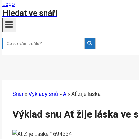
Hledat ve snáři
Search Button
Search
for:
Snář
»
Výklady snů
»
A
»
Ať žije láska
Výklad snu Ať žije láska ve s