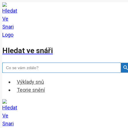
Přeskočit
na
obsah
Hledat ve snáři
Search Bu
Search
for:
Výklady snů
Teorie snění