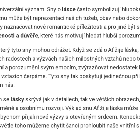
univerzální význam. Sny o
lásce
často symbolizují hluboké
nu může být reprezentací našich tužeb, obav nebo dokonc
 naznačovat nové romantické příležitosti a pro jiné být 
enosti a důvěře
, které nás motivují hledat hlubší porozu
terý tyto sny mohou odrážet. Když se zdá o Ať žije lásk
 radostech a výzvách našich milostných vztahů nebo tou
ní
a porozumění svým emocím, zvýrazňovat nedostatek l
 vztazích čerpáme. Tyto sny tak poskytují jedinečnou příl
m nás.
ch se
lásky
skrývá jak v detailech, tak ve větších obrazech
 změně a osobnímu rozvoji. Výklad snu Ať žije láska můž
abychom přijali nové výzvy s otevřeným srdcem. Koneckonc
tle toho můžeme chytit šanci prohloubit naše vnitřní spo