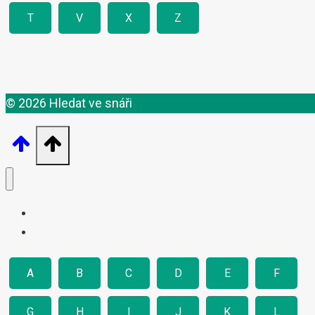
T
V
X
Z
© 2026 Hledat ve snáři
Výklady snů
Teorie snění
A
B
C
D
E
F
G
H
I
J
K
L