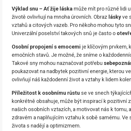
Výklad snu – Ať žije láska
může mít pro různé lidi 
životě ovlivňují na mnoha úrovních. Obraz
lásky
ve s
vztahů a citových vazeb. Pro někoho mohou tyto sny
Univerzální poselství takových snů je často o
otevř
Osobní propojení s emocemi
je klíčovým prvkem, k
emočních stavů. Je možné, že sníme o každodenních
Takové sny mohou naznačovat potřebu
sebepozná
poukazovat na nadbytek pozitivní energie, kterou ve
ovlivňují náš každodenní život a vztahy k lidem kole
Příležitost k osobnímu růstu
se ve snech týkající
konkrétně obsahuje, může být inspirací k pozitivní
našich osobních vztazích, a motivovat nás k tomu, 
zdravém a naplňujícím vztahu k sobě samému. Ve svě
života s nadějí a optimizmem.